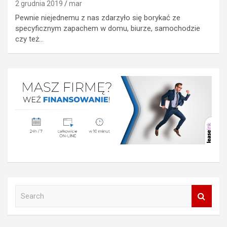
2 grudnia 2019
mar
Pewnie niejednemu z nas zdarzyło się borykać ze
specyficznym zapachem w domu, biurze, samochodzie
czy też…
S
e
a
r