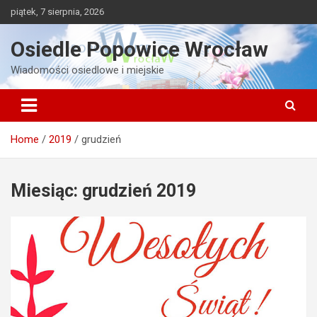
Skip
piątek, 7 sierpnia, 2026
to
content
Osiedle Popowice Wrocław
Wiadomości osiedlowe i miejskie
Home
2019
grudzień
Miesiąc:
grudzień 2019