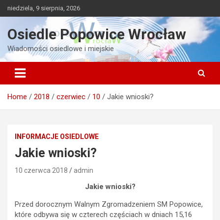
Skip
niedziela, 9 sierpnia, 2026
to
content
Osiedle Popowice Wrocław
Wiadomości osiedlowe i miejskie
Home
2018
czerwiec
10
Jakie wnioski?
INFORMACJE OSIEDLOWE
Jakie wnioski?
10 czerwca 2018
admin
Jakie wnioski?
Przed dorocznym Walnym Zgromadzeniem SM Popowice,
które odbywa się w czterech częściach w dniach 15,16