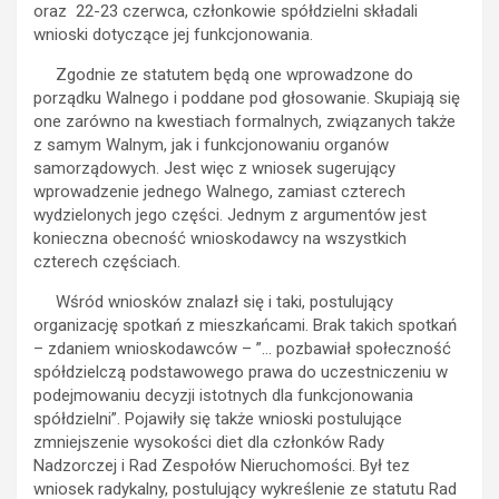
oraz 22-23 czerwca, członkowie spółdzielni składali
wnioski dotyczące jej funkcjonowania.
Zgodnie ze statutem będą one wprowadzone do
porządku Walnego i poddane pod głosowanie. Skupiają się
one zarówno na kwestiach formalnych, związanych także
z samym Walnym, jak i funkcjonowaniu organów
samorządowych. Jest więc z wniosek sugerujący
wprowadzenie jednego Walnego, zamiast czterech
wydzielonych jego części. Jednym z argumentów jest
konieczna obecność wnioskodawcy na wszystkich
czterech częściach.
Wśród wniosków znalazł się i taki, postulujący
organizację spotkań z mieszkańcami. Brak takich spotkań
– zdaniem wnioskodawców – ”… pozbawiał społeczność
spółdzielczą podstawowego prawa do uczestniczeniu w
podejmowaniu decyzji istotnych dla funkcjonowania
spółdzielni”. Pojawiły się także wnioski postulujące
zmniejszenie wysokości diet dla członków Rady
Nadzorczej i Rad Zespołów Nieruchomości. Był tez
wniosek radykalny, postulujący wykreślenie ze statutu Rad