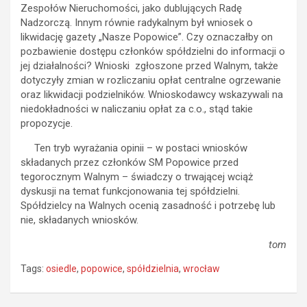
Zespołów Nieruchomości, jako dublujących Radę
Nadzorczą. Innym równie radykalnym był wniosek o
likwidację gazety „Nasze Popowice”. Czy oznaczałby on
pozbawienie dostępu członków spółdzielni do informacji o
jej działalności? Wnioski zgłoszone przed Walnym, także
dotyczyły zmian w rozliczaniu opłat centralne ogrzewanie
oraz likwidacji podzielników. Wnioskodawcy wskazywali na
niedokładności w naliczaniu opłat za c.o., stąd takie
propozycje.
Ten tryb wyrażania opinii – w postaci wniosków
składanych przez członków SM Popowice przed
tegorocznym Walnym – świadczy o trwającej wciąż
dyskusji na temat funkcjonowania tej spółdzielni.
Spółdzielcy na Walnych ocenią zasadność i potrzebę lub
nie, składanych wniosków.
tom
Tags:
osiedle
,
popowice
,
spółdzielnia
,
wrocław