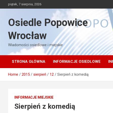
Skip
piątek, 7 sierpnia, 2026
to
content
Osiedle Popowice
Wrocław
Wiadomości osiedlowe i miejskie
STRONA GŁÓWNA
INFORMACJE OSIEDLOWE
IN
Home
2015
sierpień
12
Sierpień z komedią
INFORMACJE MIEJSKIE
Sierpień z komedią