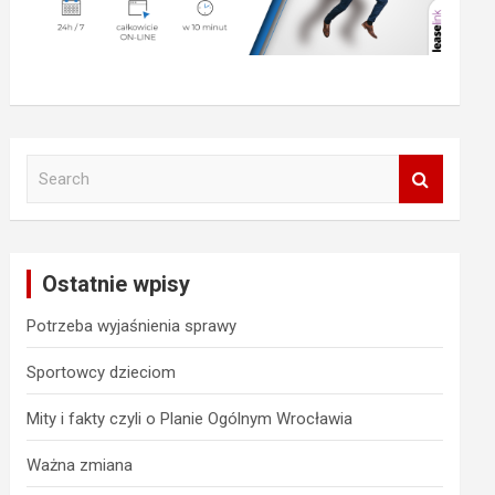
S
e
a
r
c
Ostatnie wpisy
h
Potrzeba wyjaśnienia sprawy
Sportowcy dzieciom
Mity i fakty czyli o Planie Ogólnym Wrocławia
Ważna zmiana