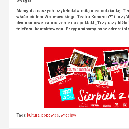
Uwaga!
Mamy dla naszych czytelników miłą niespodziankę. Ten,
właścicielem Wrocławskiego Teatru Komedia?” i przyśl
dwuosobowe zaproszenie na spektakl „Trzy razy lóżko”,
telefonu kontaktowego. Przypominamy nasz adres: in
Tags:
kultura
,
popowice
,
wrocław