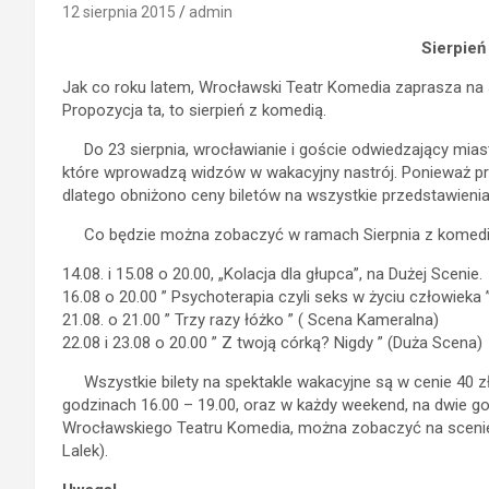
12 sierpnia 2015
admin
Sierpień
Jak co roku latem, Wrocławski Teatr Komedia zaprasza na 
Propozycja ta, to sierpień z komedią.
Do 23 sierpnia, wrocławianie i goście odwiedzający miasto
które wprowadzą widzów w wakacyjny nastrój. Ponieważ pr
dlatego obniżono ceny biletów na wszystkie przedstawienia
Co będzie można zobaczyć w ramach Sierpnia z komedią?
14.08. i 15.08 o 20.00, „Kolacja dla głupca”, na Dużej Scenie.
16.08 o 20.00 ” Psychoterapia czyli seks w życiu człowieka
21.08. o 21.00 ” Trzy razy łóżko ” ( Scena Kameralna)
22.08 i 23.08 o 20.00 ” Z twoją córką? Nigdy ” (Duża Scena)
Wszystkie bilety na spektakle wakacyjne są w cenie 40 zł. 
godzinach 16.00 – 19.00, oraz w każdy weekend, na dwie go
Wrocławskiego Teatru Komedia, można zobaczyć na scenie 
Lalek).