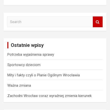
S
e
a
r
c
Ostatnie wpisy
h
Potrzeba wyjaśnienia sprawy
Sportowcy dzieciom
Mity i fakty czyli o Planie Ogólnym Wrocławia
Ważna zmiana
Zachodni Wrocław coraz wyraźniej zmienia kierunek