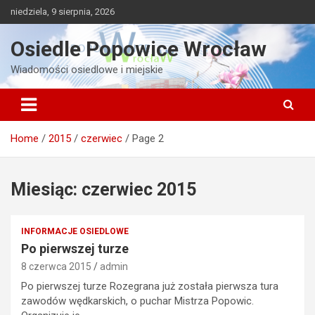
Skip
niedziela, 9 sierpnia, 2026
to
content
Osiedle Popowice Wrocław
Wiadomości osiedlowe i miejskie
Home
2015
czerwiec
Page 2
Miesiąc:
czerwiec 2015
INFORMACJE OSIEDLOWE
Po pierwszej turze
8 czerwca 2015
admin
Po pierwszej turze Rozegrana już została pierwsza tura
zawodów wędkarskich, o puchar Mistrza Popowic.