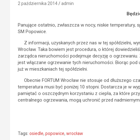
2 października 2014
admin
Będzi
Panujące ostatnio, zwłaszcza w nocy, niskie temperatury
SM Popowice.
Z informacji, uzyskanych przez nas w tej spółdzielni, wy
Wrocław. Taka bowiem jest procedura, o której dowiedzieliś
zarządca nieruchomości podejmuje decyzję o ogrzewaniu. 
jest włączane ogrzewanie tych nieruchomości. Biorąc pod u
już w mieszkaniach tej spółdzielni.
Obecnie FORTUM Wrocław nie stosuje od dłuższego czasu w
temperatura musi być poniżej 10 stopni. Dostarcza je w w
pamiętać o oszczędnym korzystaniu z ciepła, za które przyjd
centralnego ogrzewania, mogą uchronić przed nadmiernymi
Tags:
osiedle
,
popowice
,
wrocław