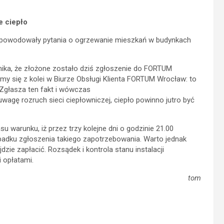
e ciepło
, spowodowały pytania o ogrzewanie mieszkań w budynkach
nika, że złożone zostało dziś zgłoszenie do FORTUM
my się z kolei w Biurze Obsługi
Klienta FORTUM Wrocław: to
Zgłasza ten fakt i wówczas
wagę rozruch sieci ciepłowniczej, ciepło powinno jutro być
arunku, iż przez trzy kolejne dni o godzinie 21.00
ypadku zgłoszenia takiego zapotrzebowania. Warto jednak
zie zapłacić. Rozsądek i kontrola stanu instalacji
 opłatami.
tom