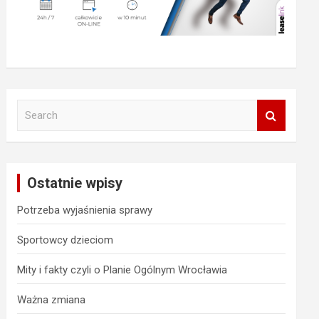
S
e
a
r
c
Ostatnie wpisy
h
Potrzeba wyjaśnienia sprawy
Sportowcy dzieciom
Mity i fakty czyli o Planie Ogólnym Wrocławia
Ważna zmiana