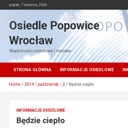
Skip
piątek, 7 sierpnia, 2026
to
content
Osiedle Popowice
Wrocław
Wiadomości osiedlowe i miejskie
STRONA GŁÓWNA
INFORMACJE OSIEDLOWE
IN
Home
2014
październik
2
Będzie ciepło
INFORMACJE OSIEDLOWE
Będzie ciepło