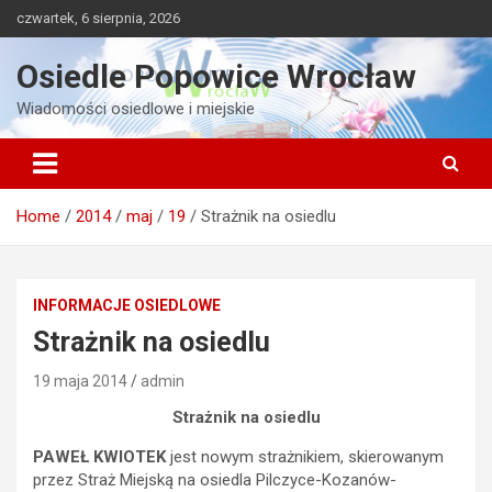
Skip
czwartek, 6 sierpnia, 2026
to
content
Osiedle Popowice Wrocław
Wiadomości osiedlowe i miejskie
Home
2014
maj
19
Strażnik na osiedlu
INFORMACJE OSIEDLOWE
Strażnik na osiedlu
19 maja 2014
admin
Strażnik na osiedlu
PAWEŁ KWIOTEK
jest nowym strażnikiem, skierowanym
przez Straż Miejską na osiedla Pilczyce-Kozanów-