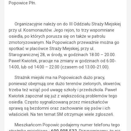
Popowice Płn.
Organizacyjnie należy on do III Oddziału Straży Miejskiej
przy ul. Kosmonautów. Jego rejon, to trzy wspomniane
osiedla, po których porusza się on także w patrolu
zmotoryzowanym. Na Popowicach przeważnie można go
spotkać w placówce Straży Miejskiej, przy ul.
Starogranicznej 28, w środy, w godzinach 18.00 – 20.00.
Paweł Kwiotek, pracuje na zmiany w godzinach od 6.00-
14.00, lub od 14.00 – 22.00 (czasem od 13.00-21.00).
Strażnik miejski ma na Popowicach dużo pracy,
ponieważ obejmują one dużo terenów zielonych, skwerów,
trzeba też wziąć pod uwagę szkoły i przedszkola. Paweł
Kwiotek zapoznał się już z większością problemów tego
osiedla. Często sygnalizowaną przez mieszkańców
sprawą są bezdomni oraz zachowanie się psów i ich
właścicieli. Na ten temat SM otrzymuje wiele zgloszeń.
Mieszkańcom Popowic podajemy numer telefonu tego