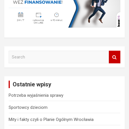
S
e
a
r
c
Ostatnie wpisy
h
Potrzeba wyjaśnienia sprawy
Sportowcy dzieciom
Mity i fakty czyli o Planie Ogólnym Wrocławia