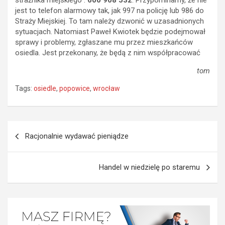
strażnika miejskiego :
600 908 532
. Przypominamy, że nie
jest to telefon alarmowy tak, jak 997 na policję lub 986 do
Straży Miejskiej. To tam należy dzwonić w uzasadnionych
sytuacjach. Natomiast Paweł Kwiotek będzie podejmował
sprawy i problemy, zgłaszane mu przez mieszkańców
osiedla. Jest przekonany, że będą z nim współpracować
tom
Tags:
osiedle
,
popowice
,
wrocław
Nawigacja
Racjonalnie wydawać pieniądze
wpisu
Handel w niedzielę po staremu