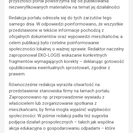
przyszłości portal powstrzyma się od publikowania
niezweryfikowanych materiałów na temat jej działalności.
Redakcja portalu odniosła się do tych zarzutów tego
samego dnia. W odpowiedzi poinformowano, że wszystkie
przedstawione w tekście informacje pochodzą z
oficjalnych dokumentów oraz wypowiedzi mieszkańców, a
celem publikacji było rzetelne poinformowanie
społeczności lokalnej o ważnej sprawie. Redaktor naczelny
zaproponował EKO-LOGIS wskazanie konkretnych
fragmentów wymagających korekty – deklarując gotowość
opublikowania ewentualnych sprostowań, zgodnie z
prawem.
Równocześnie redakcja wyraziła otwartość na
przedstawienie stanowiska firmy na łamach portalu.
Zaproponowano np. przeprowadzenie wywiadu z
właścicielem lub zorganizowanie spotkania z
mieszkańcami, by firma mogła wyjaśnić wątpliwości
społeczności. W piśmie redakcji padła też sugestia
podjęcia działań prospołecznych – takich jak wspólna
akcja edukacyjna o gospodarowaniu odpadami – które