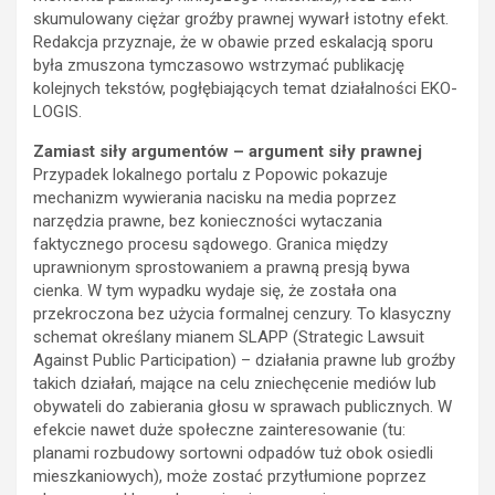
skumulowany ciężar groźby prawnej wywarł istotny efekt.
Redakcja przyznaje, że w obawie przed eskalacją sporu
była zmuszona tymczasowo wstrzymać publikację
kolejnych tekstów, pogłębiających temat działalności EKO-
LOGIS.
Zamiast siły argumentów – argument siły prawnej
Przypadek lokalnego portalu z Popowic pokazuje
mechanizm wywierania nacisku na media poprzez
narzędzia prawne, bez konieczności wytaczania
faktycznego procesu sądowego. Granica między
uprawnionym sprostowaniem a prawną presją bywa
cienka. W tym wypadku wydaje się, że została ona
przekroczona bez użycia formalnej cenzury. To klasyczny
schemat określany mianem SLAPP (Strategic Lawsuit
Against Public Participation) – działania prawne lub groźby
takich działań, mające na celu zniechęcenie mediów lub
obywateli do zabierania głosu w sprawach publicznych. W
efekcie nawet duże społeczne zainteresowanie (tu:
planami rozbudowy sortowni odpadów tuż obok osiedli
mieszkaniowych), może zostać przytłumione poprzez