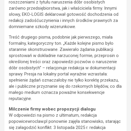
roszczeniami z tytułu naruszenia dóbr osobistych
zarówno przedsiębiorstwa, jak i właściciela firmy. Innymi
słowy, EKO-LOGIS deklarował gotowość dochodzenia od
redakcji zadośćuczynienia i innych środków prawnych za
domniemane szkody wizerunkowe.
Treść drugiego pisma, podobnie jak pierwszego, miała
formalny, kategoryczny ton. „Każde kolejne pismo było
starannie skonstruowane. Zawierało żądania publikacji
sprostowań w dokładnie narzuconej formie, przeprosin o
określonej treści oraz zapowiedzi pozwów o naruszenie
dóbr osobistych” – relacjonuje redakcja w dokumentacji
sprawy. Presja na lokalny portal wyraźnie wzrastała:
spełnienie żądań oznaczałoby nie tylko korektę przekazu,
ale i publiczne przyznanie się do rzekomych błędów, co dla
małego medium oznacza poważne konsekwencje
reputacyjne.
Milczenie firmy wobec propozycji dialogu
W odpowiedzi na pismo z ultimatum, redakcja
popowicewroclaw.pl ponownie zajęła stanowisko, starając
się załagodzić konflikt. 3 listopada 2025 r. redakcja