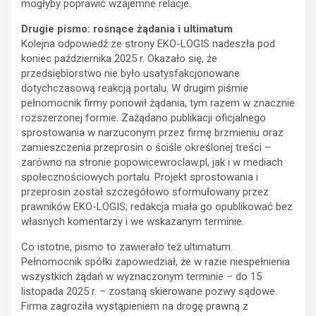
mogłyby poprawić wzajemne relacje.
Drugie pismo: rosnące żądania i ultimatum
Kolejna odpowiedź ze strony EKO-LOGIS nadeszła pod
koniec października 2025 r. Okazało się, że
przedsiębiorstwo nie było usatysfakcjonowane
dotychczasową reakcją portalu. W drugim piśmie
pełnomocnik firmy ponowił żądania, tym razem w znacznie
rozszerzonej formie. Zażądano publikacji oficjalnego
sprostowania w narzuconym przez firmę brzmieniu oraz
zamieszczenia przeprosin o ściśle określonej treści –
zarówno na stronie popowicewroclaw.pl, jak i w mediach
społecznościowych portalu. Projekt sprostowania i
przeprosin został szczegółowo sformułowany przez
prawników EKO-LOGIS; redakcja miała go opublikować bez
własnych komentarzy i we wskazanym terminie.
Co istotne, pismo to zawierało też ultimatum.
Pełnomocnik spółki zapowiedział, że w razie niespełnienia
wszystkich żądań w wyznaczonym terminie – do 15
listopada 2025 r. – zostaną skierowane pozwy sądowe.
Firma zagroziła wystąpieniem na drogę prawną z