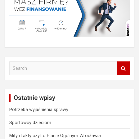
S
e
a
r
c
Ostatnie wpisy
h
Potrzeba wyjaśnienia sprawy
Sportowcy dzieciom
Mity i fakty czyli o Planie Ogólnym Wrocławia