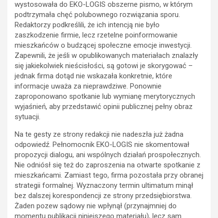
wystosowała do EKO-LOGIS obszerne pismo, w którym
podtrzymała chęć polubownego rozwiązania sporu.
Redaktorzy podkreślili, że ich intencją nie było
zaszkodzenie firmie, lecz rzetelne poinformowanie
mieszkańców o budzącej społeczne emocje inwestycji.
Zapewnili, że jeśli w opublikowanych materiałach znalazły
się jakiekolwiek nieścisłości, są gotowi je skorygować –
jednak firma dotąd nie wskazała konkretnie, które
informacje uważa za nieprawdziwe. Ponownie
zaproponowano spotkanie lub wymianę merytorycznych
wyjaśnień, aby przedstawić opinii publicznej pełny obraz
sytuacji.
Na te gesty ze strony redakcji nie nadeszła już żadna
odpowiedź. Pełnomocnik EKO-LOGIS nie skomentował
propozycji dialogu, ani wspólnych działań prospołecznych.
Nie odniósł się też do zaproszenia na otwarte spotkanie z
mieszkańcami. Zamiast tego, firma pozostała przy obranej
strategii formalnej. Wyznaczony termin ultimatum minął
bez dalszej korespondencji ze strony przedsiębiorstwa.
Żaden pozew sądowy nie wpłynął (przynajmniej do
momentu publikacji niniejszego materiału), lecz sam