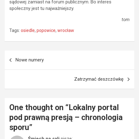
sądowej zamiast na forum publicznym. Bo interes
społeczny jest tu najważniejszy.
tom
Tags:
osiedle
,
popowice
,
wrocław
Nawigacja
Nowe numery
wpisu
Zatrzymać deszczówkę
One thought on “
Lokalny portal
pod prawną presją – chronologia
sporu
”
Śmiech na sali
pisze: