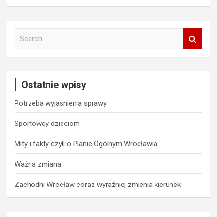
S
e
a
r
c
Ostatnie wpisy
h
Potrzeba wyjaśnienia sprawy
Sportowcy dzieciom
Mity i fakty czyli o Planie Ogólnym Wrocławia
Ważna zmiana
Zachodni Wrocław coraz wyraźniej zmienia kierunek