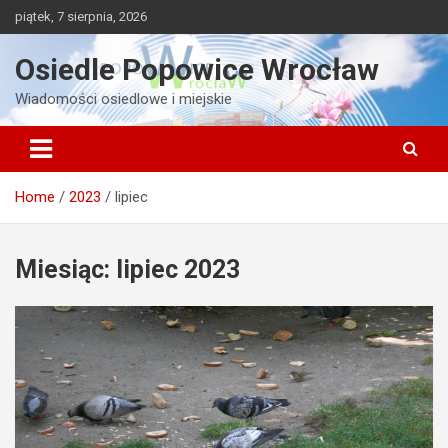
Skip
piątek, 7 sierpnia, 2026
to
content
Osiedle Popowice Wrocław
Wiadomości osiedlowe i miejskie
Home
2023
lipiec
Miesiąc:
lipiec 2023