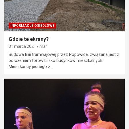
INFORMACJE OSIEDLOWE
Gdzie te ekrany?
31 marca 2021
mar
Budowa linii tramwajowej przez Popowice, związana jest z
położeniem torów blisko budynków mieszkalnych.
Mieszkańcy jednego z…