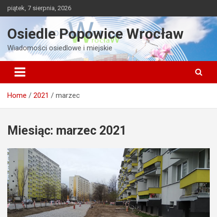
Skip
piątek, 7 sierpnia, 2026
to
content
Osiedle Popowice Wrocław
Wiadomości osiedlowe i miejskie
Home
2021
marzec
Miesiąc:
marzec 2021