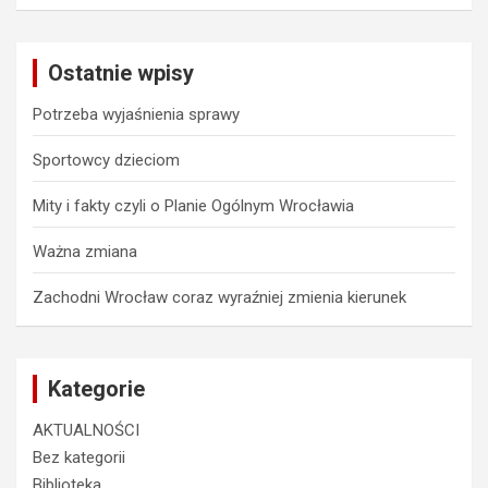
a
r
c
Ostatnie wpisy
h
Potrzeba wyjaśnienia sprawy
Sportowcy dzieciom
Mity i fakty czyli o Planie Ogólnym Wrocławia
Ważna zmiana
Zachodni Wrocław coraz wyraźniej zmienia kierunek
Kategorie
AKTUALNOŚCI
Bez kategorii
Biblioteka