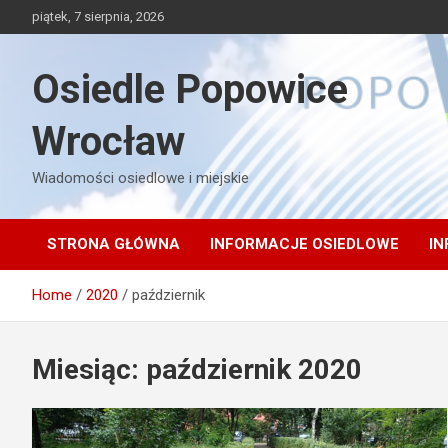
Skip
piątek, 7 sierpnia, 2026
to
content
Osiedle Popowice
Wrocław
Wiadomości osiedlowe i miejskie
STRONA GŁÓWNA
INFORMACJE OSIEDLOWE
IN
Home
2020
październik
Miesiąc:
październik 2020