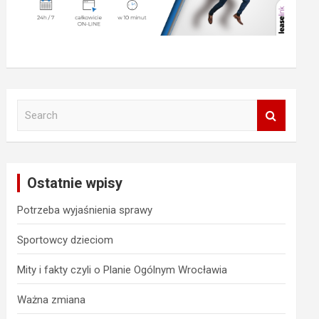
S
e
a
r
c
Ostatnie wpisy
h
Potrzeba wyjaśnienia sprawy
Sportowcy dzieciom
Mity i fakty czyli o Planie Ogólnym Wrocławia
Ważna zmiana