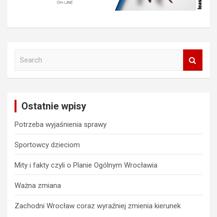
S
e
a
r
c
Ostatnie wpisy
h
Potrzeba wyjaśnienia sprawy
Sportowcy dzieciom
Mity i fakty czyli o Planie Ogólnym Wrocławia
Ważna zmiana
Zachodni Wrocław coraz wyraźniej zmienia kierunek