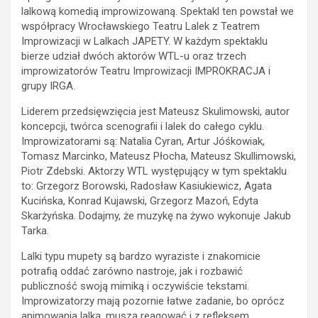
lalkową komedią improwizowaną. Spektakl ten powstał we
współpracy Wrocławskiego Teatru Lalek z Teatrem
Improwizacji w Lalkach JAPETY. W każdym spektaklu
bierze udział dwóch aktorów WTL-u oraz trzech
improwizatorów Teatru Improwizacji IMPROKRACJA i
grupy IRGA.
Liderem przedsięwzięcia jest Mateusz Skulimowski, autor
koncepcji, twórca scenografii i lalek do całego cyklu.
Improwizatorami są: Natalia Cyran, Artur Jóśkowiak,
Tomasz Marcinko, Mateusz Płocha, Mateusz Skullimowski,
Piotr Zdebski. Aktorzy WTL występujący w tym spektaklu
to: Grzegorz Borowski, Radosław Kasiukiewicz, Agata
Kucińska, Konrad Kujawski, Grzegorz Mazoń, Edyta
Skarżyńska. Dodajmy, że muzykę na żywo wykonuje Jakub
Tarka.
Lalki typu mupety są bardzo wyraziste i znakomicie
potrafią oddać zarówno nastroje, jak i rozbawić
publiczność swoją mimiką i oczywiście tekstami.
Improwizatorzy mają pozornie łatwe zadanie, bo oprócz
animowania lalką, muszą reagować i z refleksem