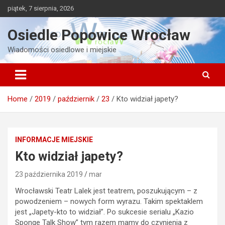
Skip
piątek, 7 sierpnia, 2026
to
content
Osiedle Popowice Wrocław
Wiadomości osiedlowe i miejskie
Home
2019
październik
23
Kto widział japety?
INFORMACJE MIEJSKIE
Kto widział japety?
23 października 2019
mar
Wrocławski Teatr Lalek jest teatrem, poszukującym – z
powodzeniem – nowych form wyrazu. Takim spektaklem
jest „Japety-kto to widział”.
Po sukcesie serialu „Kazio
Sponge Talk Show” tym razem mamy do czynienia z