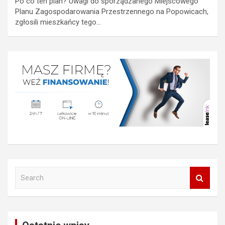
Po co ten plan? Uwagi do sporządzanego Miejscowego
Planu Zagospodarowania Przestrzennego na Popowicach,
zgłosili mieszkańcy tego…
S
e
a
r
c
h