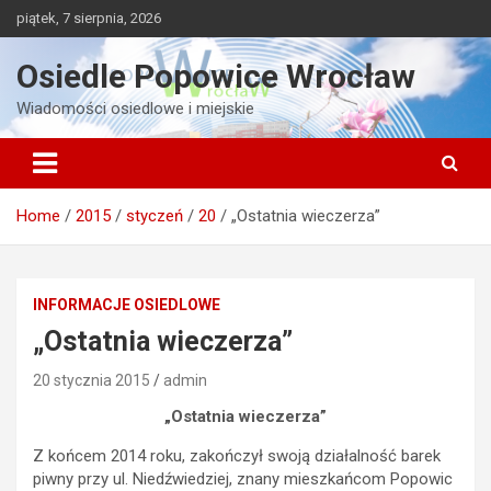
Skip
piątek, 7 sierpnia, 2026
to
content
Osiedle Popowice Wrocław
Wiadomości osiedlowe i miejskie
Home
2015
styczeń
20
„Ostatnia wieczerza”
INFORMACJE OSIEDLOWE
„Ostatnia wieczerza”
20 stycznia 2015
admin
„Ostatnia wieczerza”
Z końcem 2014 roku, zakończył swoją działalność barek
piwny przy ul. Niedźwiedziej, znany mieszkańcom Popowic