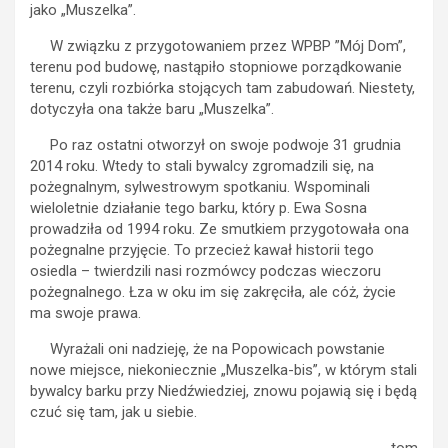
jako „Muszelka”.
W związku z przygotowaniem przez WPBP ”Mój Dom”,
terenu pod budowę, nastąpiło stopniowe porządkowanie
terenu, czyli rozbiórka stojących tam zabudowań. Niestety,
dotyczyła ona także baru „Muszelka”.
Po raz ostatni otworzył on swoje podwoje 31 grudnia
2014 roku. Wtedy to stali bywalcy zgromadzili się, na
pożegnalnym, sylwestrowym spotkaniu. Wspominali
wieloletnie działanie tego barku, który p. Ewa Sosna
prowadziła od 1994 roku. Ze smutkiem przygotowała ona
pożegnalne przyjęcie. To przecież kawał historii tego
osiedla – twierdzili nasi rozmówcy podczas wieczoru
pożegnalnego. Łza w oku im się zakręciła, ale cóż, życie
ma swoje prawa.
Wyrażali oni nadzieję, że na Popowicach powstanie
nowe miejsce, niekoniecznie „Muszelka-bis”, w którym stali
bywalcy barku przy Niedźwiedziej, znowu pojawią się i będą
czuć się tam, jak u siebie.