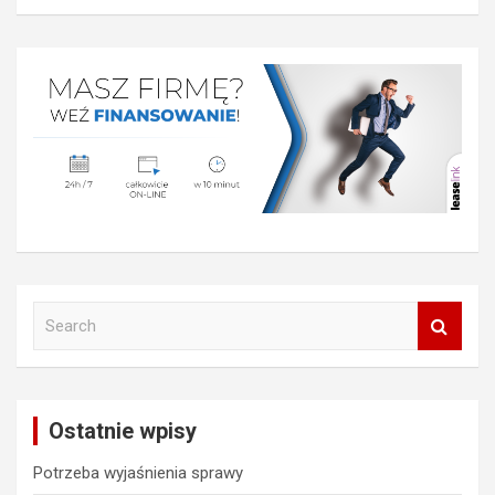
S
e
a
r
c
Ostatnie wpisy
h
Potrzeba wyjaśnienia sprawy