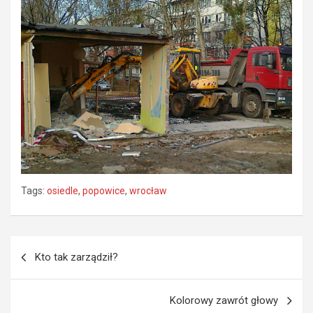
Tags:
osiedle
,
popowice
,
wrocław
Nawigacja
Kto tak zarządził?
wpisu
Kolorowy zawrót głowy