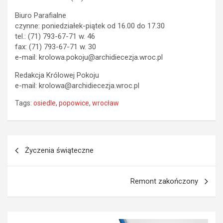
Biuro Parafialne
czynne: poniedziałek-piątek od 16.00 do 17.30
tel.: (71) 793-67-71 w. 46
fax: (71) 793-67-71 w. 30
e-mail: krolowa.pokoju@archidiecezja.wroc.pl
Redakcja Królowej Pokoju
e-mail: krolowa@archidiecezja.wroc.pl
Tags:
osiedle
,
popowice
,
wrocław
Nawigacja
Życzenia świąteczne
wpisu
Remont zakończony