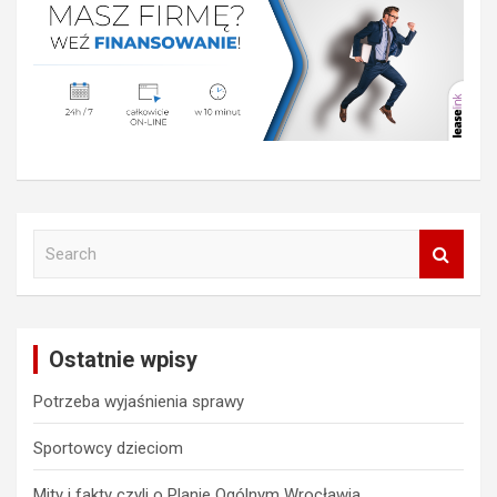
S
e
a
r
c
Ostatnie wpisy
h
Potrzeba wyjaśnienia sprawy
Sportowcy dzieciom
Mity i fakty czyli o Planie Ogólnym Wrocławia