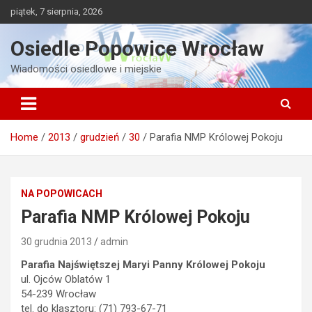
Skip
piątek, 7 sierpnia, 2026
to
content
Osiedle Popowice Wrocław
Wiadomości osiedlowe i miejskie
Home
2013
grudzień
30
Parafia NMP Królowej Pokoju
NA POPOWICACH
Parafia NMP Królowej Pokoju
30 grudnia 2013
admin
Parafia Najświętszej Maryi Panny Królowej Pokoju
ul. Ojców Oblatów 1
54-239 Wrocław
tel. do klasztoru: (71) 793-67-71