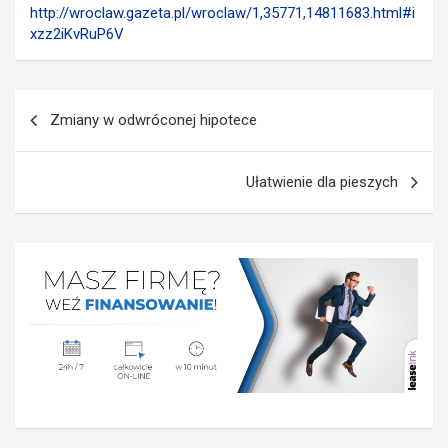
http://wroclaw.gazeta.pl/wroclaw/1,35771,14811683.html#i
xzz2iKvRuP6V
Nawigacja
Zmiany w odwróconej hipotece
wpisu
Ułatwienie dla pieszych