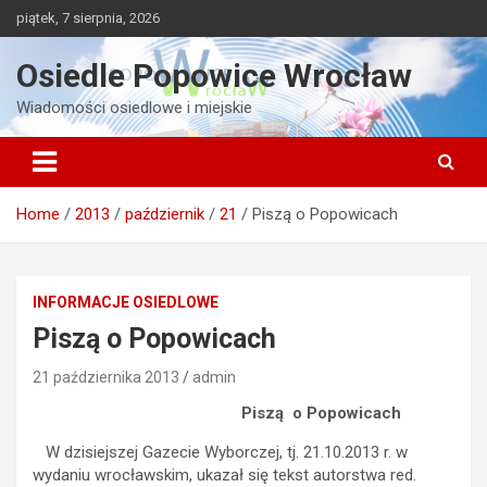
Skip
piątek, 7 sierpnia, 2026
to
content
Osiedle Popowice Wrocław
Wiadomości osiedlowe i miejskie
Home
2013
październik
21
Piszą o Popowicach
INFORMACJE OSIEDLOWE
Piszą o Popowicach
21 października 2013
admin
Piszą o Popowicach
W dzisiejszej Gazecie Wyborczej, tj. 21.10.2013 r. w
wydaniu wrocławskim, ukazał się tekst autorstwa red.