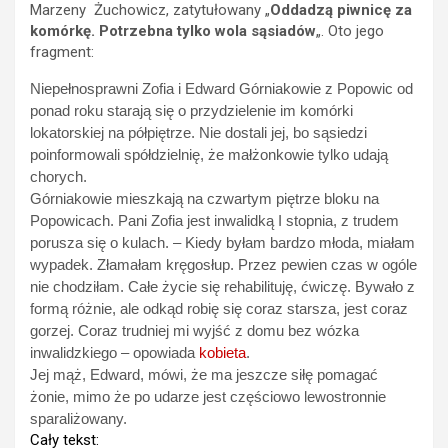
Marzeny Żuchowicz, zatytułowany „
Oddadzą piwnicę za
komórkę. Potrzebna tylko wola sąsiadów
„. Oto jego
fragment:
Niepełnosprawni Zofia i Edward Górniakowie z Popowic od
ponad roku starają się o przydzielenie im komórki
lokatorskiej na półpiętrze. Nie dostali jej, bo sąsiedzi
poinformowali spółdzielnię, że małżonkowie tylko udają
chorych.
Górniakowie mieszkają na czwartym piętrze bloku na
Popowicach. Pani Zofia jest inwalidką I stopnia, z trudem
porusza się o kulach. – Kiedy byłam bardzo młoda, miałam
wypadek. Złamałam kręgosłup. Przez pewien czas w ogóle
nie chodziłam. Całe życie się rehabilituję, ćwiczę. Bywało z
formą różnie, ale odkąd robię się coraz starsza, jest coraz
gorzej. Coraz trudniej mi wyjść z domu bez wózka
inwalidzkiego – opowiada
kobieta
.
Jej mąż, Edward, mówi, że ma jeszcze siłę pomagać
żonie, mimo że po udarze jest częściowo lewostronnie
sparaliżowany.
Cały tekst: