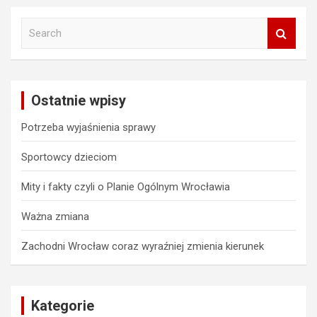
S
e
a
r
c
Ostatnie wpisy
h
Potrzeba wyjaśnienia sprawy
Sportowcy dzieciom
Mity i fakty czyli o Planie Ogólnym Wrocławia
Ważna zmiana
Zachodni Wrocław coraz wyraźniej zmienia kierunek
Kategorie