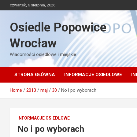
Skip
czwartek, 6 sierpnia, 2026
to
content
Osiedle Popowice
Wrocław
Wiadomości osiedlowe i miejskie
STRONA GŁÓWNA
INFORMACJE OSIEDLOWE
IN
Home
2013
maj
30
No i po wyborach
INFORMACJE OSIEDLOWE
No i po wyborach