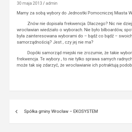
30 maja 2013
admin
Mamy za sobą wybory do Jednostki Pomocniczej Miasta W
Znów nie dopisała frekwencja. Dlaczego? Nic nie dzieje
wrocławian wiedziało o wyborach. Nie było bilboardów, spot
była zainteresowana wyborami do – bądź co bądź – swoich
samorządnością? Jest , czy jej nie ma?
Dopóki samorząd miejski nie zrozumie, że takie wybory ,
frekwencja. Te wybory , to nie tylko sprawa samych radnyc
może tak się zdarzyć, że wrocławianie ich potraktują podobn
Nawigacja
Spółka gminy Wrocław – EKOSYSTEM
wpisu