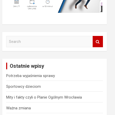
S
e
a
r
c
Ostatnie wpisy
h
Potrzeba wyjaśnienia sprawy
Sportowcy dzieciom
Mity i fakty czyli o Planie Ogólnym Wrocławia
Ważna zmiana