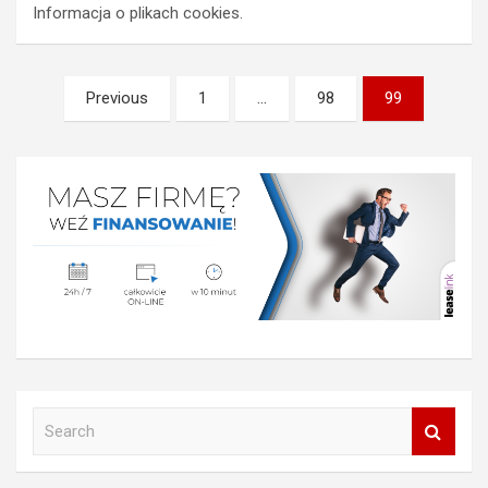
Informacja o plikach cookies.
Nawigacja
Previous
1
…
98
99
po
wpisach
S
e
a
r