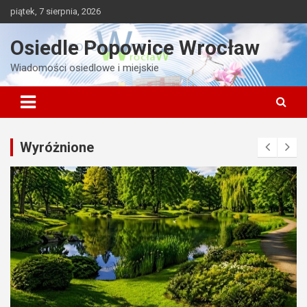
Skip
piątek, 7 sierpnia, 2026
to
content
Osiedle Popowice Wrocław
Wiadomości osiedlowe i miejskie
Wyróżnione