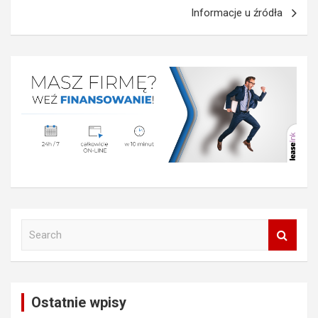
Informacje u źródła
S
e
a
r
c
Ostatnie wpisy
h