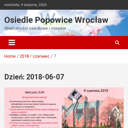
Skip
niedziela, 9 sierpnia, 2026
to
content
Osiedle Popowice Wrocław
Wiadomości osiedlowe i miejskie
Home
2018
czerwiec
7
Dzień:
2018-06-07