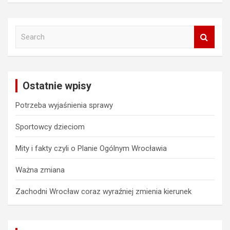
S
e
a
r
c
Ostatnie wpisy
h
Potrzeba wyjaśnienia sprawy
Sportowcy dzieciom
Mity i fakty czyli o Planie Ogólnym Wrocławia
Ważna zmiana
Zachodni Wrocław coraz wyraźniej zmienia kierunek