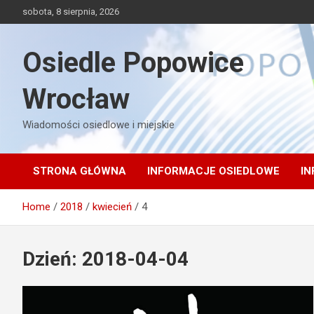
Skip
sobota, 8 sierpnia, 2026
to
content
Osiedle Popowice
Wrocław
Wiadomości osiedlowe i miejskie
STRONA GŁÓWNA
INFORMACJE OSIEDLOWE
IN
Home
2018
kwiecień
4
Dzień:
2018-04-04