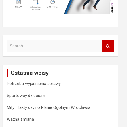
S
e
a
r
c
Ostatnie wpisy
h
Potrzeba wyjaśnienia sprawy
Sportowcy dzieciom
Mity i fakty czyli o Planie Ogólnym Wrocławia
Ważna zmiana