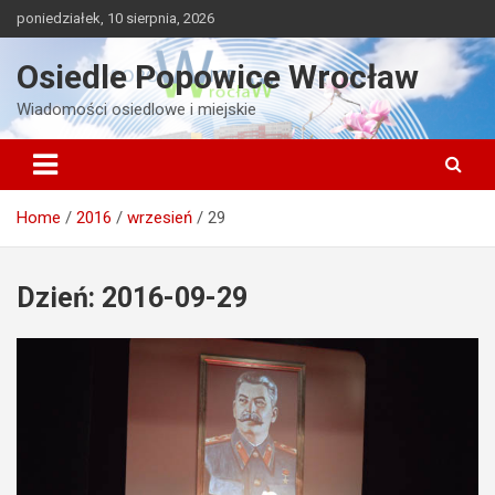
Skip
poniedziałek, 10 sierpnia, 2026
to
content
Osiedle Popowice Wrocław
Wiadomości osiedlowe i miejskie
Home
2016
wrzesień
29
Dzień:
2016-09-29