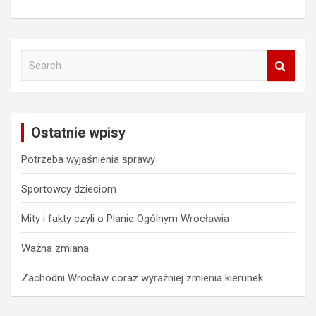
S
e
a
r
c
Ostatnie wpisy
h
Potrzeba wyjaśnienia sprawy
Sportowcy dzieciom
Mity i fakty czyli o Planie Ogólnym Wrocławia
Ważna zmiana
Zachodni Wrocław coraz wyraźniej zmienia kierunek