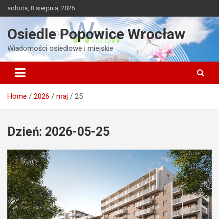
Skip
sobota, 8 sierpnia, 2026
to
content
Osiedle Popowice Wrocław
Wiadomości osiedlowe i miejskie
Home
2026
maj
25
Dzień:
2026-05-25