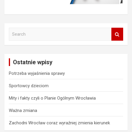
S
e
a
r
c
Ostatnie wpisy
h
Potrzeba wyjaśnienia sprawy
Sportowcy dzieciom
Mity i fakty czyli o Planie Ogólnym Wrocławia
Ważna zmiana
Zachodni Wrocław coraz wyraźniej zmienia kierunek