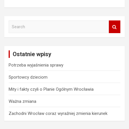
S
e
a
r
c
Ostatnie wpisy
h
Potrzeba wyjaśnienia sprawy
Sportowcy dzieciom
Mity i fakty czyli o Planie Ogólnym Wrocławia
Ważna zmiana
Zachodni Wrocław coraz wyraźniej zmienia kierunek