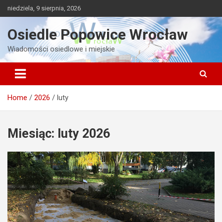
Skip
niedziela, 9 sierpnia, 2026
to
content
Osiedle Popowice Wrocław
Wiadomości osiedlowe i miejskie
Home
2026
luty
Miesiąc:
luty 2026