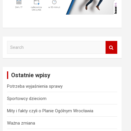
S
e
a
r
c
Ostatnie wpisy
h
Potrzeba wyjaśnienia sprawy
Sportowcy dzieciom
Mity i fakty czyli o Planie Ogólnym Wrocławia
Ważna zmiana