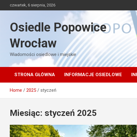
Skip
czwartek, 6 sierpnia, 2026
to
content
Osiedle Popowice
Wrocław
Wiadomości osiedlowe i miejskie
STRONA GŁÓWNA
INFORMACJE OSIEDLOWE
IN
Home
2025
styczeń
Miesiąc:
styczeń 2025