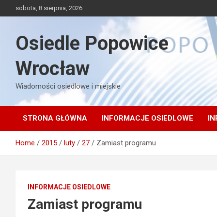
Skip
sobota, 8 sierpnia, 2026
to
content
Osiedle Popowice
Wrocław
Wiadomości osiedlowe i miejskie
STRONA GŁÓWNA
INFORMACJE OSIEDLOWE
IN
Home
2015
luty
27
Zamiast programu
INFORMACJE OSIEDLOWE
Zamiast programu