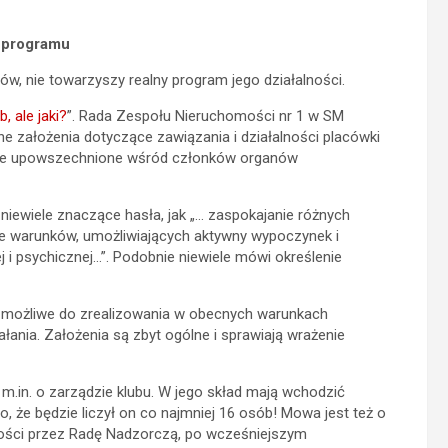
 programu
w, nie towarzyszy realny program jego działalności.
b, ale jaki?
”. Rada Zespołu Nieruchomości nr 1 w SM
e założenia dotyczące zawiązania i działalności placówki
y one upowszechnione wśród członków organów
niewiele znaczące hasła, jak „… zaspokajanie różnych
nie warunków, umożliwiających aktywny wypoczynek i
ej i psychicznej…”. Podobnie niewiele mówi określenie
możliwe do zrealizowania w obecnych warunkach
ałania. Założenia są zbyt ogólne i sprawiają wrażenie
in. o zarządzie klubu. W jego skład mają wchodzić
, że będzie liczył on co najmniej 16 osób! Mowa jest też o
ności przez Radę Nadzorczą, po wcześniejszym