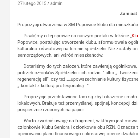
27 lutego 2015
admin
Zamiast
Propozycji utworzenia w SM Popowice klubu dla mieszkańcó
Pisaliśmy o tej sprawie na naszym portalu w tekście „
Klu
Popowice, postulując utworzenie klubu, sformułowała ogóln
kulturalno-oświatowej na terenie spółdzielni. Nie został
samorządowych, ani wśród mieszkańców.
Dotarliśmy do tych założeń, które zawierają ogólnikowe, 
potrzeb członków Spółdzielni i ich rodzin…” albo „…tworze
regenerację sił”, czy też „…upowszechnianie kultury fizyczn
„..kontakt z kulturą profesjonalną….”
Propozycje przedstawione tam są zbyt obszerne i mało 
lokalowych. Brakuje też przemyślanej, spójnej, koncepcji dzi
pospiesznie rzuconych na papier.
Warto zwrócić uwagę na fragment, w którym jest mowa m.
członkowie Klubu Seniora i członkowie obu RZN. Oznacza to
opiniowaniu planu finansowego i okresowej ocenie działal