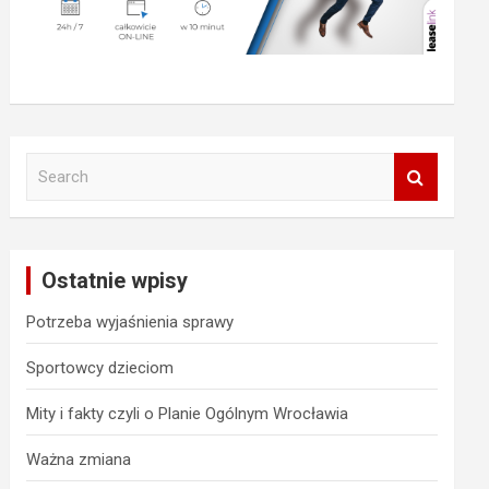
S
e
a
r
c
Ostatnie wpisy
h
Potrzeba wyjaśnienia sprawy
Sportowcy dzieciom
Mity i fakty czyli o Planie Ogólnym Wrocławia
Ważna zmiana